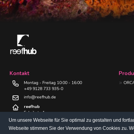
Kontakt
Produ
Montag - Freitag 10:00 - 16:00
ORCA
+49 9128 733 935-0
info@reefhub.de
reefhub
Fabrikstr. 1
90592 Schwarzenbruck, DE
Um unsere Webseite für Sie optimal zu gestalten und fort
Webseite stimmen Sie der Verwendung von Cookies zu. Wei