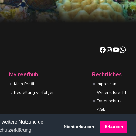
My reefhub
Rechtliches
Mein Profil
Impressum
Bestellung verfolgen
Widerrufsrecht
Datenschutz
AGB
e weitere Nutzung der
Nicht erlauben
Erlauben
chutzerklärung