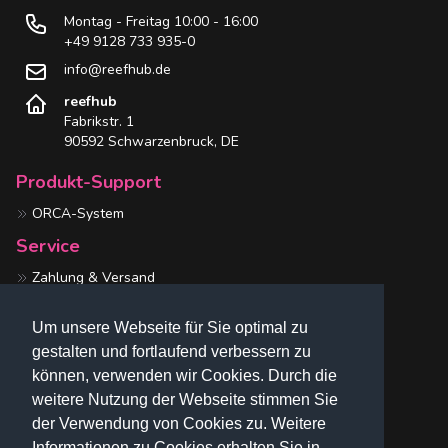
Montag - Freitag 10:00 - 16:00
+49 9128 733 935-0
info@reefhub.de
reefhub
Fabrikstr. 1
90592 Schwarzenbruck, DE
Produkt-Support
ORCA-System
Service
Zahlung & Versand
Kontakt
Um unsere Webseite für Sie optimal zu
My reefhub
gestalten und fortlaufend verbessern zu
Mein Profil
können, verwenden wir Cookies. Durch die
Bestellung verfolgen
weitere Nutzung der Webseite stimmen Sie
der Verwendung von Cookies zu. Weitere
Rechtliches
Informationen zu Cookies erhalten Sie in